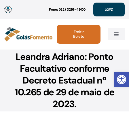
Ir
Fone: (62) 3216-4900
LGPD
para
o
conteúdo
Emitir
Boleto
Toggle
Navig
Leandra Adriano: Ponto
Institucional
Facultativo conforme
Abrir 
Linhas de Crédito
Decreto Estadual nº
10.265 de 29 de maio de
Atendimento
2023.
Sustentabilidade