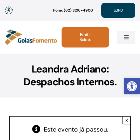
Ir
Fone: (62) 3216-4900
LGPD
para
o
conteúdo
Emitir
Boleto
Toggle
Navig
Institucional
Leandra Adriano:
Abrir 
Despachos Internos.
Linhas de Crédito
Atendimento
×
Sustentabilidade
Este evento já passou.