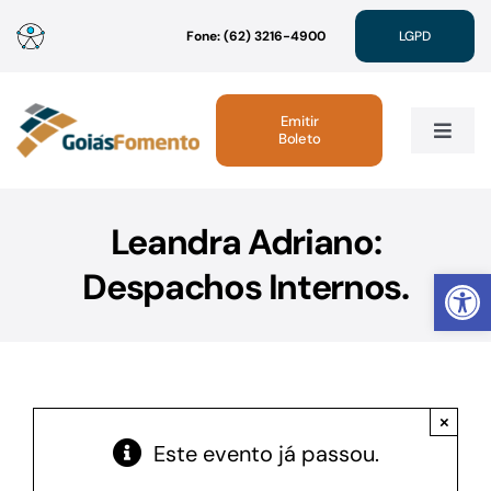
Ir
Fone: (62) 3216-4900
LGPD
para
o
conteúdo
Emitir
Boleto
Toggle
Navig
Institucional
Leandra Adriano:
Abrir 
Despachos Internos.
Linhas de Crédito
Atendimento
×
Sustentabilidade
Este evento já passou.