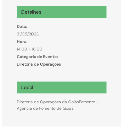
Microcrédito
Detalhes
Para MEI, microempresas e pessoas físicas
Data:
(feirantes e transportes)
31/05/2023
Hora:
14:00 - 18:00
Categoria de Evento:
Diretoria de Operações
Local
Diretoria de Operações da GoiásFomento –
Agência de Fomento de Goiás.
Todas Linhas de Crédito