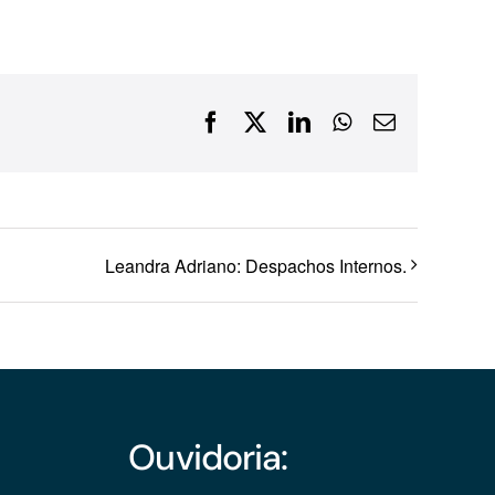
Financiamentos com recursos do BNDES, Fungetur,
Finep, FCO
Facebook
X
LinkedIn
WhatsApp
E-
mail
Leandra Adriano: Despachos Internos.
Ouvidoria: