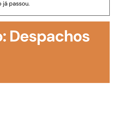
 já passou.
GoiásFomento Investimento
Para modernizar, ampliar, adquirir maquinários,
o: Despachos
realizar obras, dentre outros serviços
Repasse