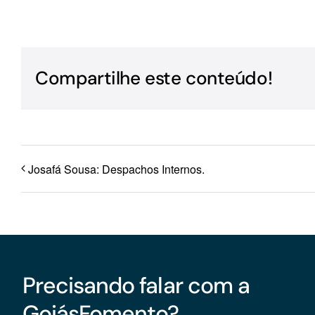
Para os negócios voltados aos serviços do setor de
turismo
Compartilhe este conteúdo!
Josafá Sousa: Despachos Internos.
Precisando falar com a
GoiásFomento?