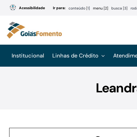
Ir
Acessibilidade
Ir para:
conteúdo [1]
menu [2]
busca [3]
rod
para
o
conteúdo
Institucional
Linhas de Crédito
Atendim
Leandr