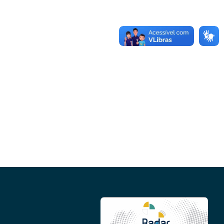
Conheça as demais linhas de crédito da
GoiásFomento