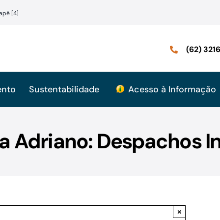
apé [4]
(62) 32
ento
Sustentabilidade
Acesso à Informação
a Adriano: Despachos In
×