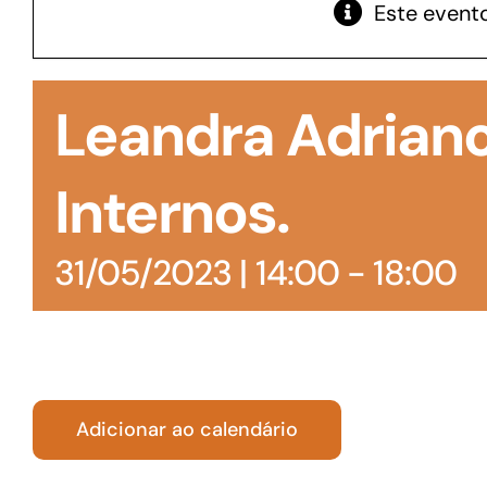
Este evento
GoiásFomento Giro
Para compra de matérias primas, insumos,
Leandra Adrian
manutenção de estoques e despesas operacionais
Internos.
31/05/2023 | 14:00
-
18:00
Adicionar ao calendário
Turismo