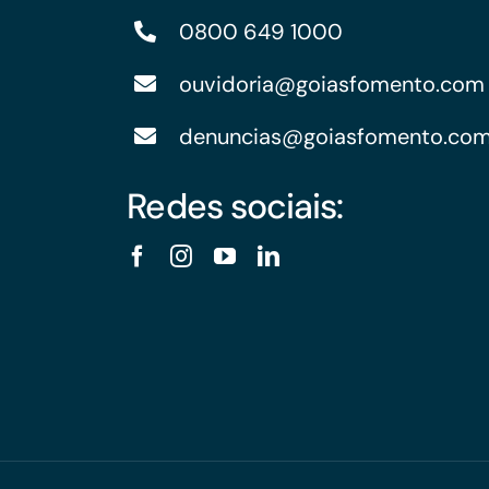
0800 649 1000
ouvidoria@goiasfomento.com
denuncias@goiasfomento.co
Redes sociais: