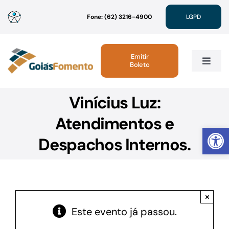
Ir
Fone: (62) 3216-4900
LGPD
para
o
conteúdo
Emitir
Boleto
Toggle
Navig
Vinícius Luz:
Institucional
Atendimentos e
Abrir 
Linhas de Crédito
Despachos Internos.
Atendimento
×
Sustentabilidade
Este evento já passou.