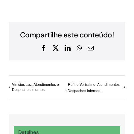
Compartilhe este conteúdo!
Facebook
X
LinkedIn
WhatsApp
E-
mail
Vinícius Luz: Atendimentos e
Rufino Veríssimo: Atendimentos
Despachos Internos.
e Despachos Internos.
Detalhes