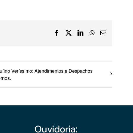
Financiamentos com recursos do BNDES, Fungetur,
Finep, FCO
Facebook
X
LinkedIn
WhatsApp
E-
mail
ufino Veríssimo: Atendimentos e Despachos
ernos.
Ouvidoria: