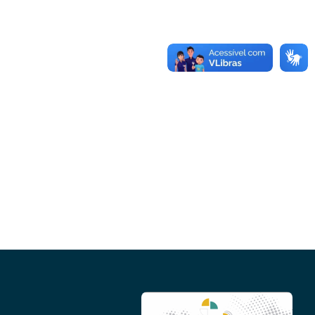
Conheça as demais linhas de crédito da
GoiásFomento