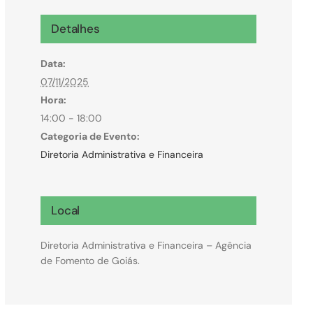
Microcrédito
Detalhes
Para MEI, microempresas e pessoas físicas
Data:
(feirantes e transportes)
07/11/2025
Hora:
14:00 - 18:00
Categoria de Evento:
Diretoria Administrativa e Financeira
Local
Diretoria Administrativa e Financeira – Agência
de Fomento de Goiás.
Todas Linhas de Crédito