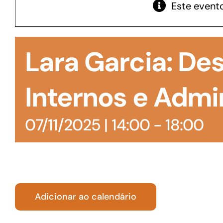
Este evento
GoiásFomento Giro
Para compra de matérias primas, insumos,
Lara Garcia: D
manutenção de estoques e despesas operacionais
Internos e Admin
07/11/2025 | 14:00
-
18:00
Adicionar ao calendário
Turismo