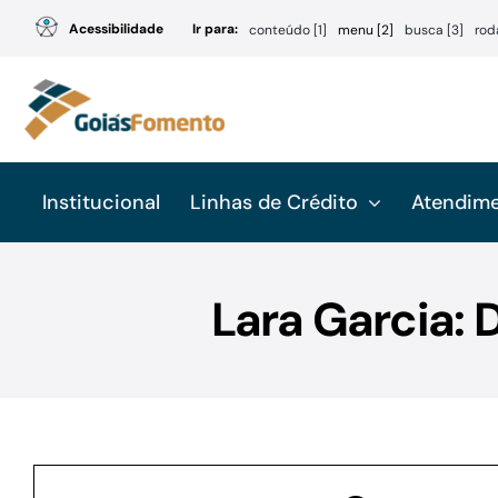
Ir
Acessibilidade
Ir para:
conteúdo [1]
menu [2]
busca [3]
rod
para
o
conteúdo
Institucional
Linhas de Crédito
Atendim
Lara Garcia: 