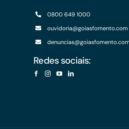
0800 649 1000
ouvidoria@goiasfomento.com
denuncias@goiasfomento.co
Redes sociais: