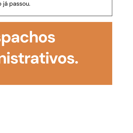
 já passou.
GoiásFomento Investimento
Para modernizar, ampliar, adquirir maquinários,
espachos
realizar obras, dentre outros serviços
istrativos.
Repasse