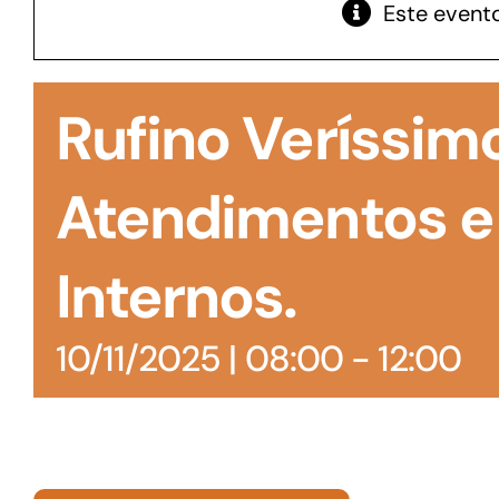
Este evento
GoiásFomento Giro
Para compra de matérias primas, insumos,
Rufino Veríssim
manutenção de estoques e despesas operacionais
Atendimentos e
Internos.
10/11/2025 | 08:00
-
12:00
Turismo