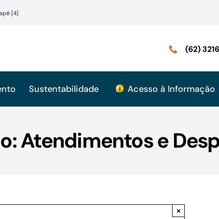
apé [4]
(62) 32
ento
Sustentabilidade
Acesso à Informação
mo: Atendimentos e Desp
×