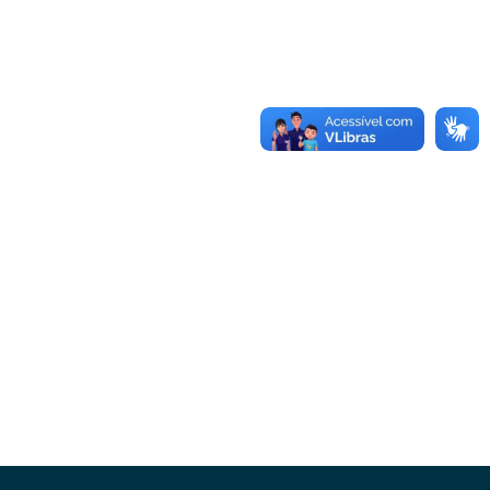
Conheça as demais linhas de crédito da
GoiásFomento