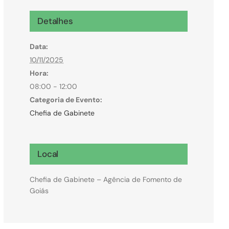
Microcrédito
Detalhes
Para MEI, microempresas e pessoas físicas
Data:
(feirantes e transportes)
10/11/2025
Hora:
08:00 - 12:00
Categoria de Evento:
Chefia de Gabinete
Local
Chefia de Gabinete – Agência de Fomento de
Goiás
Todas Linhas de Crédito