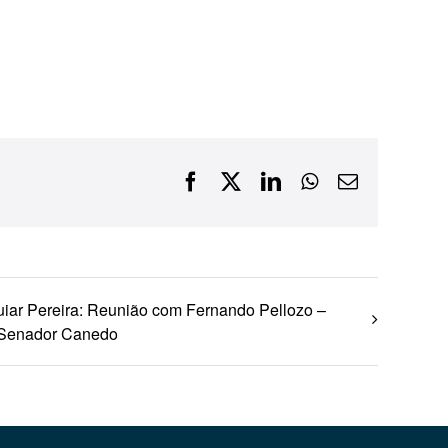
Financiamentos com recursos do BNDES, Fungetur,
Finep, FCO
Facebook
X
LinkedIn
WhatsApp
E-
mail
uiar Pereira: Reunião com Fernando Pellozo –
e Senador Canedo