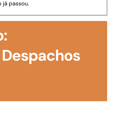
 já passou.
GoiásFomento Investimento
Para modernizar, ampliar, adquirir maquinários,
o:
realizar obras, dentre outros serviços
 Despachos
Repasse