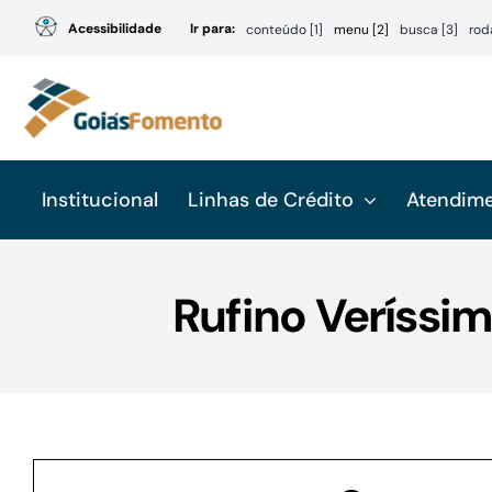
Ir
Acessibilidade
Ir para:
conteúdo [1]
menu [2]
busca [3]
rod
para
o
conteúdo
Institucional
Linhas de Crédito
Atendim
Rufino Veríssi