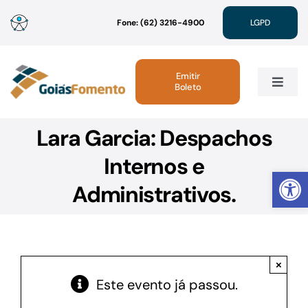
Ir
Fone: (62) 3216-4900
LGPD
para
o
conteúdo
Emitir
Boleto
Toggle
Navig
Lara Garcia: Despachos
Institucional
Internos e
Abrir 
Linhas de Crédito
Administrativos.
Atendimento
×
Sustentabilidade
Este evento já passou.