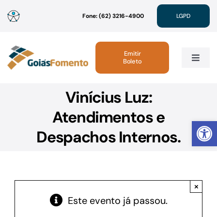
Ir
Fone: (62) 3216-4900
LGPD
para
o
conteúdo
Emitir
Boleto
Toggle
Navig
Vinícius Luz:
Institucional
Atendimentos e
Abrir 
Linhas de Crédito
Despachos Internos.
Atendimento
×
Sustentabilidade
Este evento já passou.