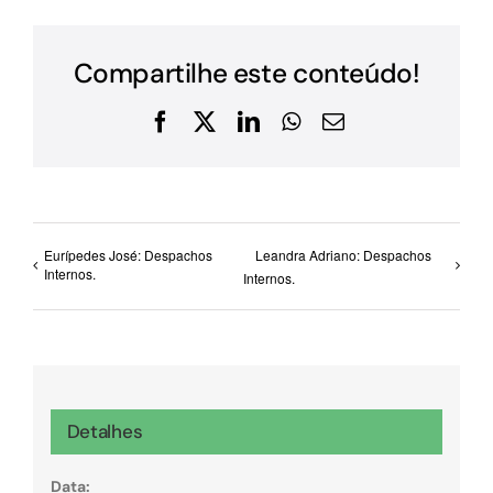
Compartilhe este conteúdo!
Facebook
X
LinkedIn
WhatsApp
E-
mail
Eurípedes José: Despachos
Leandra Adriano: Despachos
Internos.
Internos.
Detalhes
Data: