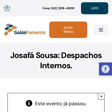
Ir
Fone: (62) 3216-4900
LGPD
para
o
conteúdo
Emitir
Boleto
Toggle
Navig
Institucional
Josafá Sousa: Despachos
Abrir 
Internos.
Linhas de Crédito
Atendimento
×
Sustentabilidade
Este evento já passou.