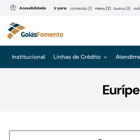
Ir
Acessibilidade
Ir para:
conteúdo [1]
menu [2]
busca [3]
rod
para
o
conteúdo
Institucional
Linhas de Crédito
Atendim
Eurípe