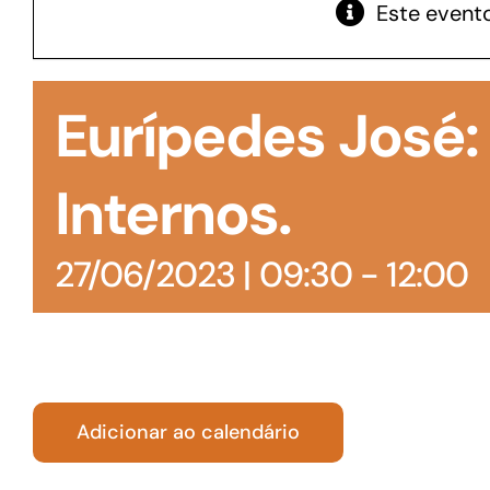
Este evento
GoiásFomento Giro
Para compra de matérias primas, insumos,
Eurípedes José
manutenção de estoques e despesas operacionais
Internos.
27/06/2023 | 09:30
-
12:00
Adicionar ao calendário
Turismo