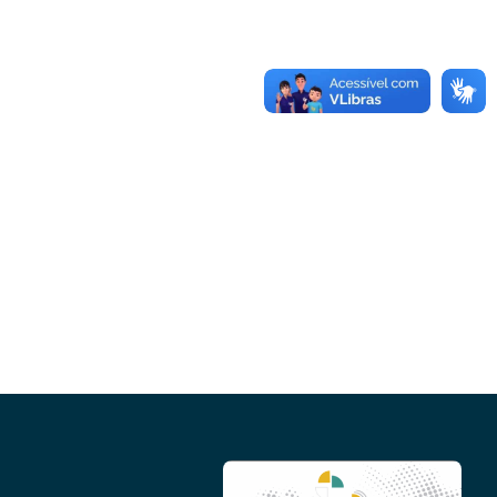
Conheça as demais linhas de crédito da
GoiásFomento