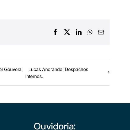
Financiamentos com recursos do BNDES, Fungetur,
Finep, FCO
Facebook
X
LinkedIn
WhatsApp
E-
mail
el Gouveia.
Lucas Andrande: Despachos
Internos.
Ouvidoria: