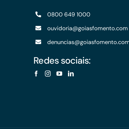
0800 649 1000
ouvidoria@goiasfomento.com
denuncias@goiasfomento.co
Redes sociais: