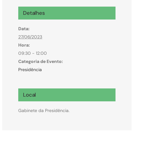
Microcrédito
Detalhes
Para MEI, microempresas e pessoas físicas
Data:
(feirantes e transportes)
27/06/2023
Hora:
09:30 - 12:00
Categoria de Evento:
Presidência
Local
Gabinete da Presidência.
Todas Linhas de Crédito