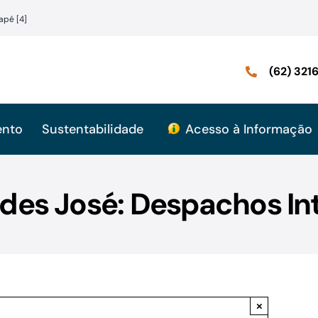
apé [4]
(62) 32
ento
Sustentabilidade
Acesso à Informação
des José: Despachos In
×