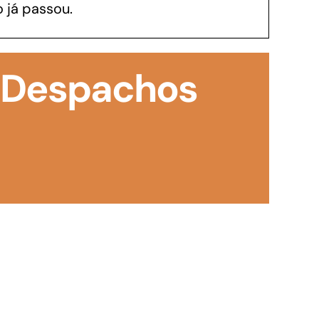
 já passou.
GoiásFomento Investimento
Para modernizar, ampliar, adquirir maquinários,
: Despachos
realizar obras, dentre outros serviços
Repasse