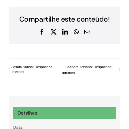
Compartilhe este conteúdo!
Facebook
X
LinkedIn
WhatsApp
E-
mail
Josafá Sousa: Despachos
Leandra Adriano: Despachos
Internos.
Internos.
Detalhes
Data: