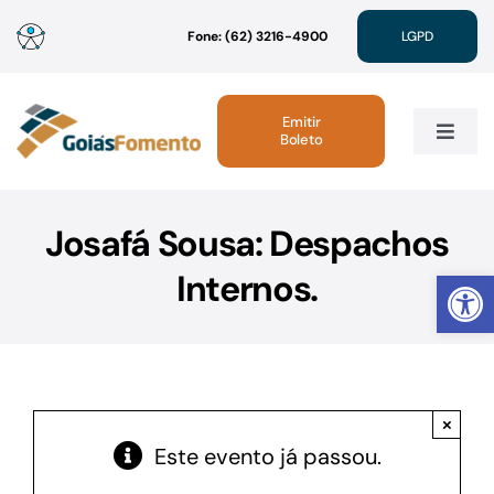
Ir
Fone: (62) 3216-4900
LGPD
para
o
conteúdo
Emitir
Boleto
Toggle
Navig
Institucional
Josafá Sousa: Despachos
Abrir 
Internos.
Linhas de Crédito
Atendimento
×
Sustentabilidade
Este evento já passou.