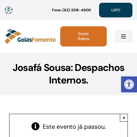
Ir
Fone: (62) 3216-4900
LGPD
para
o
conteúdo
Emitir
Boleto
Toggle
Navig
Institucional
Josafá Sousa: Despachos
Abrir 
Internos.
Linhas de Crédito
Atendimento
×
Sustentabilidade
Este evento já passou.