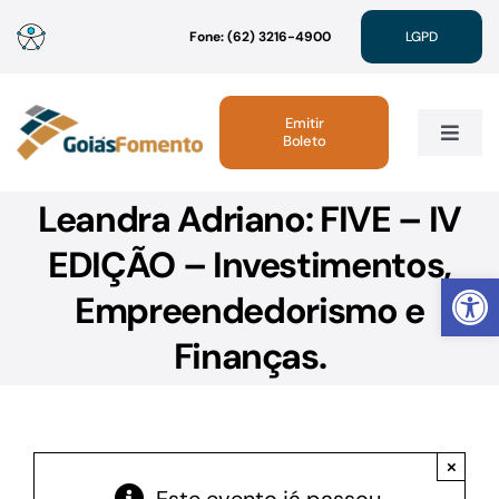
Ir
Fone: (62) 3216-4900
LGPD
para
o
conteúdo
Emitir
Boleto
Toggle
Navig
Leandra Adriano: FIVE – IV
Institucional
EDIÇÃO – Investimentos,
Abrir 
Linhas de Crédito
Empreendedorismo e
Finanças.
Atendimento
Sustentabilidade
×