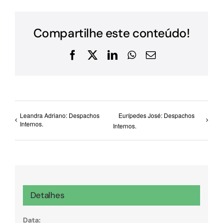
Compartilhe este conteúdo!
Facebook
X
LinkedIn
WhatsApp
E-
mail
Leandra Adriano: Despachos
Eurípedes José: Despachos
Internos.
Internos.
Detalhes
Data: