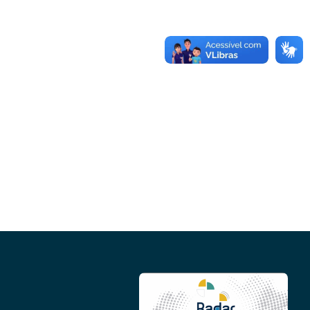
Conheça as demais linhas de crédito da
GoiásFomento