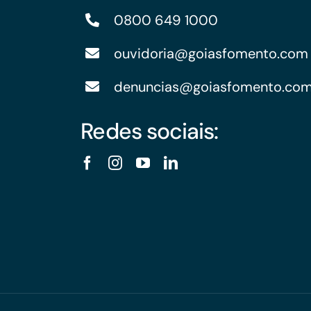
0800 649 1000
ouvidoria@goiasfomento.com
denuncias@goiasfomento.co
Redes sociais: