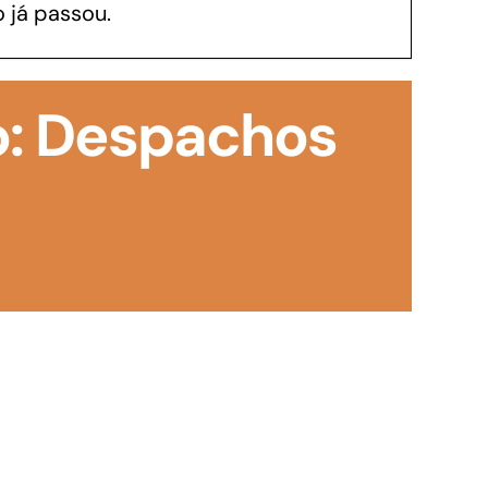
 já passou.
GoiásFomento Investimento
Para modernizar, ampliar, adquirir maquinários,
o: Despachos
realizar obras, dentre outros serviços
Repasse