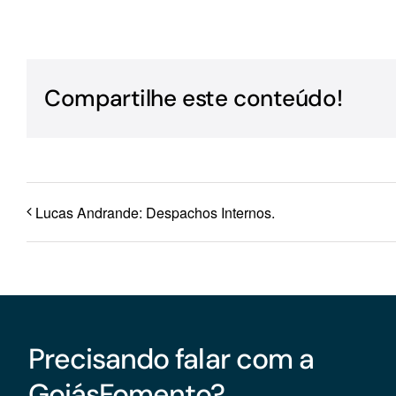
Para os negócios voltados aos serviços do setor de
turismo
Compartilhe este conteúdo!
Lucas Andrande: Despachos Internos.
Precisando falar com a
GoiásFomento?