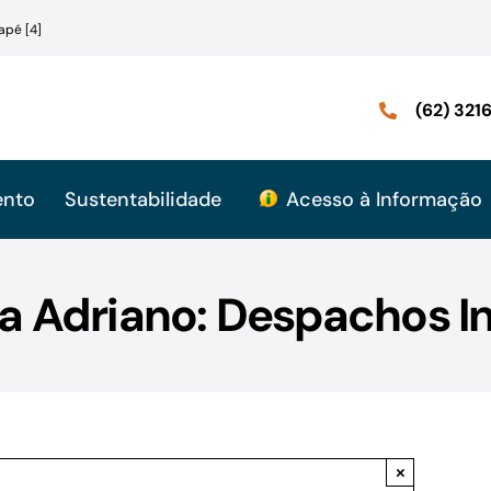
apé [4]
(62) 32
ento
Sustentabilidade
Acesso à Informação
a Adriano: Despachos In
×