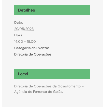
Microcrédito
Detalhes
Para MEI, microempresas e pessoas físicas
Data:
(feirantes e transportes)
29/05/2023
Hora:
14:00 - 18:00
Categoria de Evento:
Diretoria de Operações
Local
Diretoria de Operações da GoiásFomento –
Agência de Fomento de Goiás.
Todas Linhas de Crédito