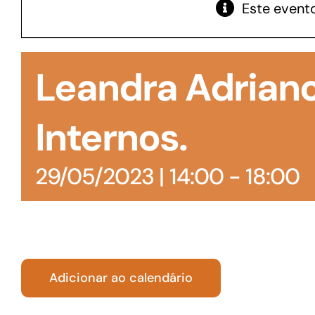
Este evento
GoiásFomento Giro
Para compra de matérias primas, insumos,
Leandra Adrian
manutenção de estoques e despesas operacionais
Internos.
29/05/2023 | 14:00
-
18:00
Adicionar ao calendário
Turismo