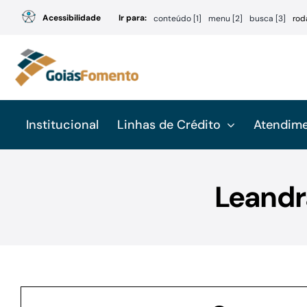
Ir
Acessibilidade
Ir para:
conteúdo [1]
menu [2]
busca [3]
rod
para
o
conteúdo
Institucional
Linhas de Crédito
Atendim
Leandr