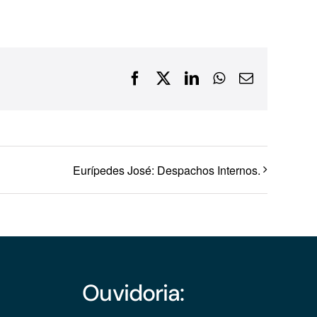
Financiamentos com recursos do BNDES, Fungetur,
Finep, FCO
Facebook
X
LinkedIn
WhatsApp
E-
mail
Eurípedes José: Despachos Internos.
Ouvidoria: