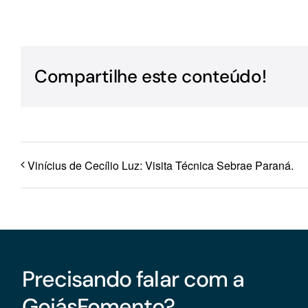
Para os negócios voltados aos serviços do setor de
turismo
Compartilhe este conteúdo!
Vinícius de Cecílio Luz: Visita Técnica Sebrae Paraná.
Precisando falar com a
GoiásFomento?