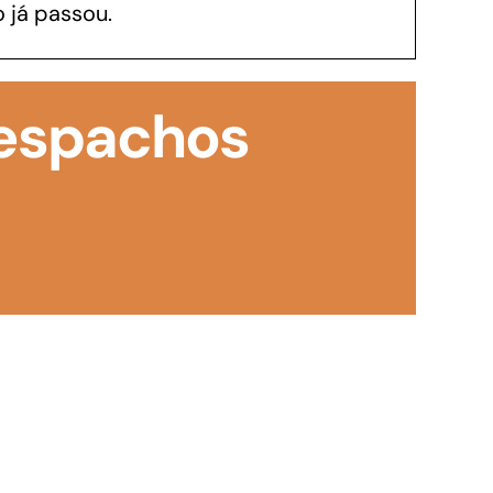
 já passou.
GoiásFomento Investimento
Para modernizar, ampliar, adquirir maquinários,
Despachos
realizar obras, dentre outros serviços
Repasse