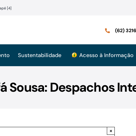
apé [4]
(62) 32
ento
Sustentabilidade
Acesso à Informação
á Sousa: Despachos Int
×