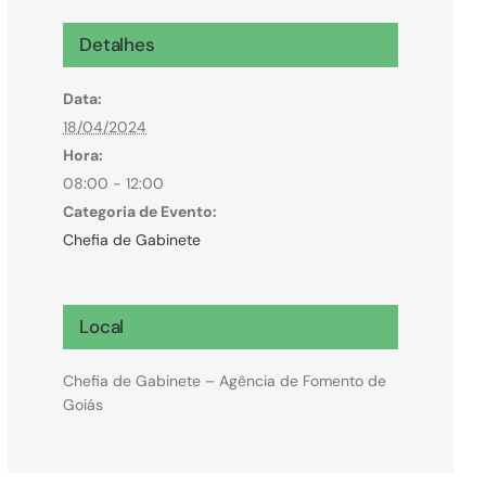
Microcrédito
Detalhes
Para MEI, microempresas e pessoas físicas
Data:
(feirantes e transportes)
18/04/2024
Hora:
08:00 - 12:00
Categoria de Evento:
Chefia de Gabinete
Local
Chefia de Gabinete – Agência de Fomento de
Goiás
Todas Linhas de Crédito