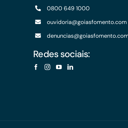
0800 649 1000
ouvidoria@goiasfomento.com
denuncias@goiasfomento.co
Redes sociais: