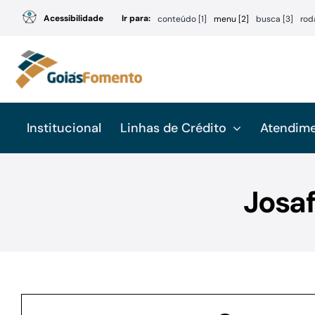
Ir
Acessibilidade
Ir para:
conteúdo [1]
menu [2]
busca [3]
rod
para
o
conteúdo
Institucional
Linhas de Crédito
Atendim
Josaf