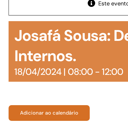
Este evento
GoiásFomento Giro
Para compra de matérias primas, insumos,
Josafá Sousa: 
manutenção de estoques e despesas operacionais
Internos.
18/04/2024 | 08:00
-
12:00
Adicionar ao calendário
Turismo