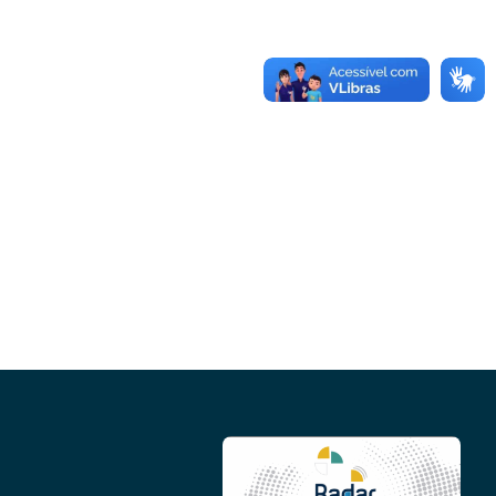
Conheça as demais linhas de crédito da
GoiásFomento