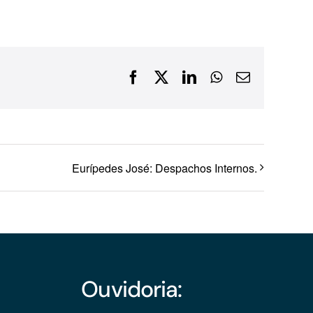
Financiamentos com recursos do BNDES, Fungetur,
Finep, FCO
Facebook
X
LinkedIn
WhatsApp
E-
mail
Eurípedes José: Despachos Internos.
Ouvidoria: