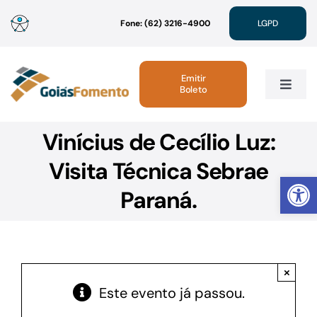
Ir
Fone: (62) 3216-4900
LGPD
para
o
conteúdo
Emitir
Boleto
Toggle
Navig
Vinícius de Cecílio Luz:
Institucional
Visita Técnica Sebrae
Abrir 
Linhas de Crédito
Paraná.
Atendimento
×
Sustentabilidade
Este evento já passou.