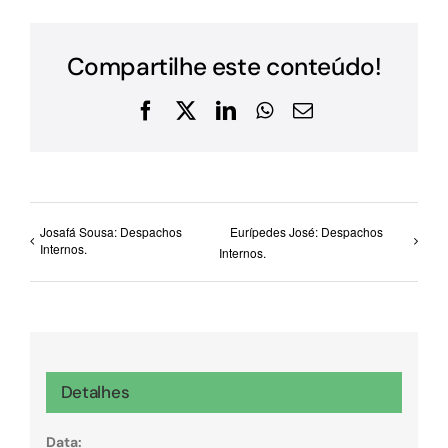
Compartilhe este conteúdo!
Facebook
X
LinkedIn
WhatsApp
E-
mail
Josafá Sousa: Despachos
Eurípedes José: Despachos
Internos.
Internos.
Detalhes
Data: