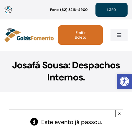
Ir
Fone: (62) 3216-4900
LGPD
para
o
conteúdo
Emitir
Boleto
Toggle
Navig
Institucional
Josafá Sousa: Despachos
Abrir 
Internos.
Linhas de Crédito
Atendimento
×
Sustentabilidade
Este evento já passou.