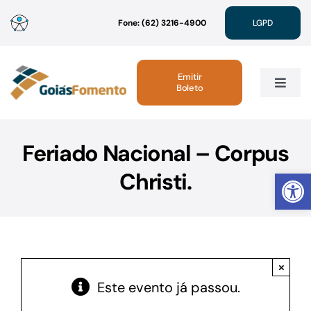
Ir
Fone: (62) 3216-4900
LGPD
para
o
conteúdo
Emitir
Boleto
Toggle
Navig
Institucional
Feriado Nacional – Corpus
Abrir 
Christi.
Linhas de Crédito
Atendimento
×
Sustentabilidade
Este evento já passou.