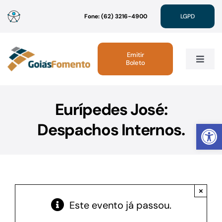
Ir
Fone: (62) 3216-4900
LGPD
para
o
conteúdo
Emitir
Boleto
Toggle
Navig
Institucional
Eurípedes José:
Abrir 
Despachos Internos.
Linhas de Crédito
Atendimento
×
Sustentabilidade
Este evento já passou.