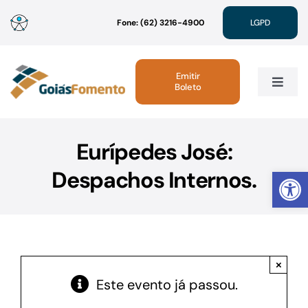
Ir
Fone: (62) 3216-4900
LGPD
para
o
conteúdo
Emitir
Boleto
Toggle
Navig
Institucional
Eurípedes José:
Abrir 
Despachos Internos.
Linhas de Crédito
Atendimento
×
Sustentabilidade
Este evento já passou.