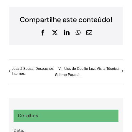
Compartilhe este conteúdo!
Facebook
X
LinkedIn
WhatsApp
E-
mail
Josafá Sousa: Despachos
Vinícius de Cecílio Luz: Visita Técnica
Internos.
Sebrae Paraná.
Detalhes
Data: