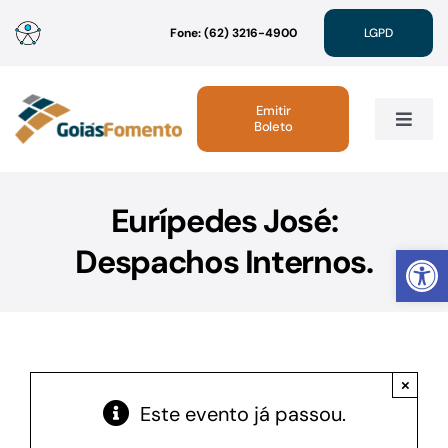
Ir
Fone: (62) 3216-4900
LGPD
para
o
conteúdo
Emitir
Boleto
Toggle
Navig
Institucional
Eurípedes José:
Abrir 
Despachos Internos.
Linhas de Crédito
Atendimento
×
Sustentabilidade
Este evento já passou.