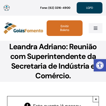
Ir
Fone: (62) 3216-4900
LGPD
para
o
conteúdo
Emitir
Boleto
Toggle
Navig
Leandra Adriano: Reunião
Institucional
com Superintendente da
Abrir 
Linhas de Crédito
Secretaria de Indústria e
Comércio.
Atendimento
Sustentabilidade
×