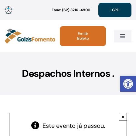
Ir
Fone: (62) 3216-4900
LGPD
para
o
conteúdo
Emitir
Boleto
Toggle
Navig
Institucional
Despachos Internos .
Abrir 
Linhas de Crédito
Atendimento
×
Sustentabilidade
Este evento já passou.