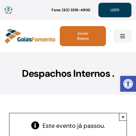
Ir
Fone: (62) 3216-4900
LGPD
para
o
conteúdo
Emitir
Boleto
Toggle
Navig
Institucional
Despachos Internos .
Abrir 
Linhas de Crédito
Atendimento
×
Sustentabilidade
Este evento já passou.