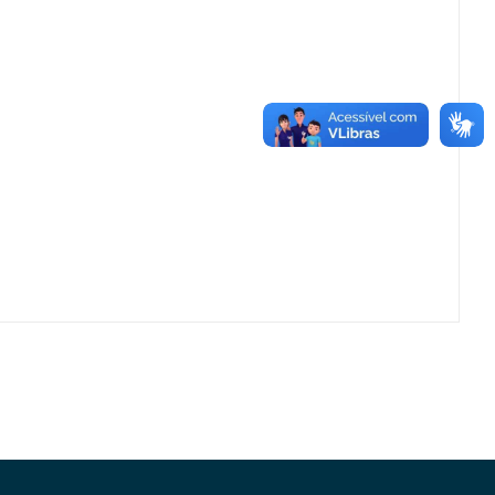
Conheça as demais linhas de crédito da
GoiásFomento