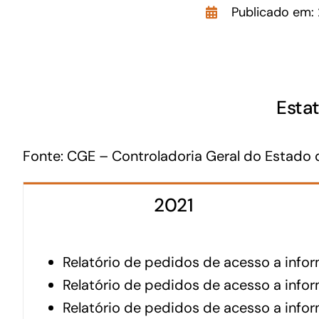
Publicado em: 
GoiásFomento Giro
Para compra de matérias primas, insumos,
manutenção de estoques e despesas operacionais
Esta
Fonte:
CGE – Controladoria Geral do Estado 
2021
Relatório de pedidos de acesso a info
Relatório de pedidos de acesso a info
Turismo
Relatório de pedidos de acesso a inf