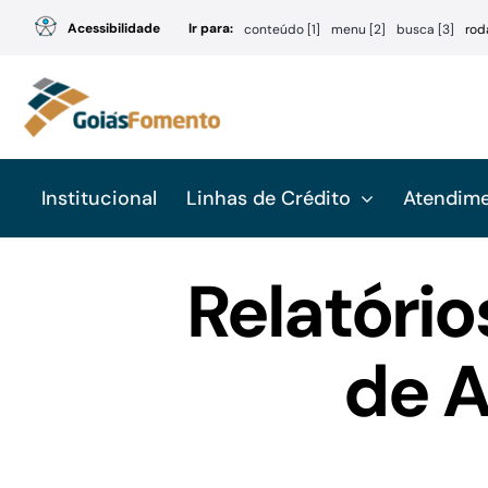
Ir
Acessibilidade
Ir para:
conteúdo [1]
menu [2]
busca [3]
rod
para
o
conteúdo
Institucional
Linhas de Crédito
Atendim
Relatório
de A