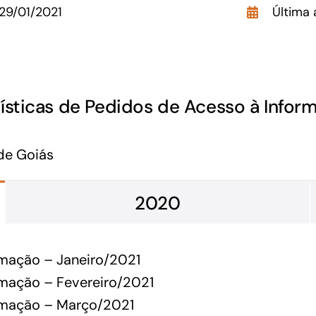
29/01/2021
Última 
GoiásFomento Investimento
Para modernizar, ampliar, adquirir maquinários,
realizar obras, dentre outros serviços
tísticas de Pedidos de Acesso à Infor
de Goiás
2020
rmação – Janeiro/2021
rmação – Fevereiro/2021
Repasse
ormação – Março/2021