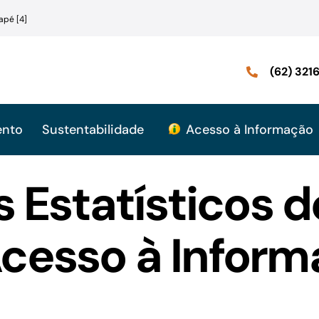
apé [4]
(62) 32
ento
Sustentabilidade
Acesso à Informação
s Estatísticos 
cesso à Infor