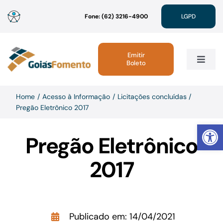
Ir
Fone: (62) 3216-4900
LGPD
para
o
conteúdo
Emitir
Boleto
Toggle
Navig
Institucional
Home
Acesso à Informação
Licitações concluídas
Pregão Eletrônico 2017
Abrir 
Linhas de Crédito
Pregão Eletrônico
Atendimento
2017
Sustentabilidade
Publicado em: 14/04/2021