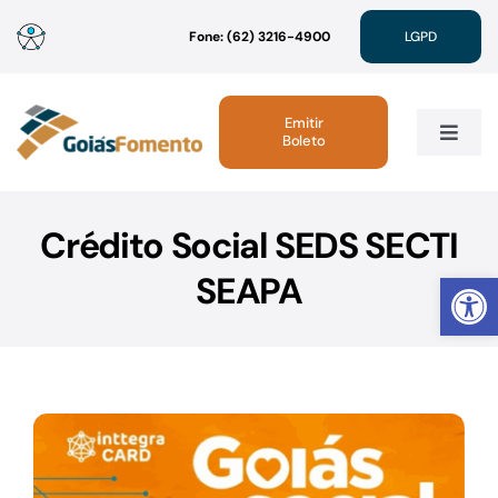
Ir
Fone: (62) 3216-4900
LGPD
para
o
conteúdo
Emitir
Boleto
Toggle
Navig
Institucional
Crédito Social SEDS SECTI
Abrir 
SEAPA
Linhas de Crédito
Atendimento
Sustentabilidade