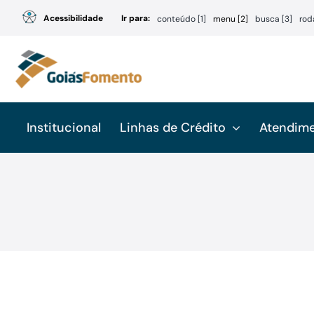
Ir
Acessibilidade
Ir para:
conteúdo [1]
menu [2]
busca [3]
rod
para
o
conteúdo
Institucional
Linhas de Crédito
Atendim