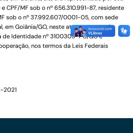
GO e CPF/MF sob o nº 656.310.991-87, residente
Conheça as demais linhas de crédito da
GoiásFomento
MF sob o nº 37.992.607/0001-05, com sede
ral, em Goiânia/GO, neste ato representada
teira de Identidade nº 3100305–PC/GO e
ooperação, nos termos da Leis Federais
1-2021