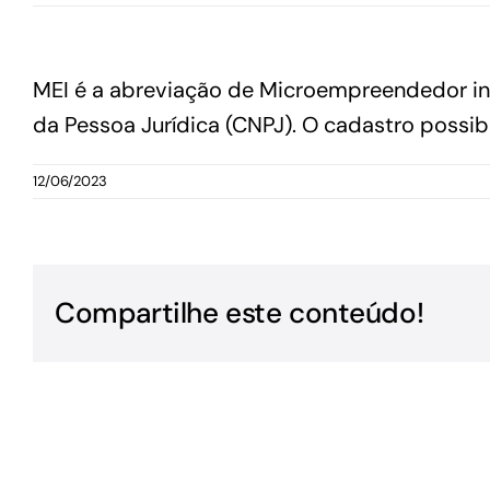
GoiásFomento Giro
MEI é a abreviação de Microempreendedor ind
Para compra de matérias primas, insumos,
manutenção de estoques e despesas operacionais
da Pessoa Jurídica (CNPJ). O cadastro possibi
12/06/2023
Compartilhe este conteúdo!
Turismo