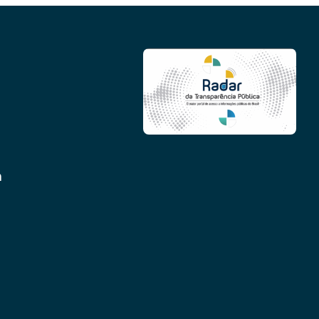
Conheça as demais linhas de crédito da
GoiásFomento
m