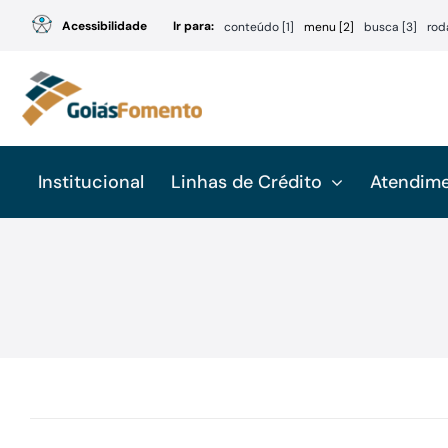
Ir
Acessibilidade
Ir para:
conteúdo [1]
menu [2]
busca [3]
rod
para
o
conteúdo
Institucional
Linhas de Crédito
Atendim