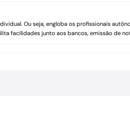
GoiásFomento Investimento
ividual. Ou seja, engloba os profissionais aut
Para modernizar, ampliar, adquirir maquinários,
realizar obras, dentre outros serviços
lita facilidades junto aos bancos, emissão de nota
Repasse