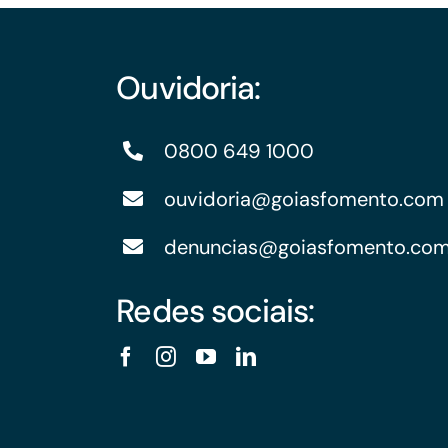
Financiamentos com recursos do BNDES, Fungetur,
Finep, FCO
Ouvidoria:
0800 649 1000
ouvidoria@goiasfomento.com
denuncias@goiasfomento.co
Redes sociais: