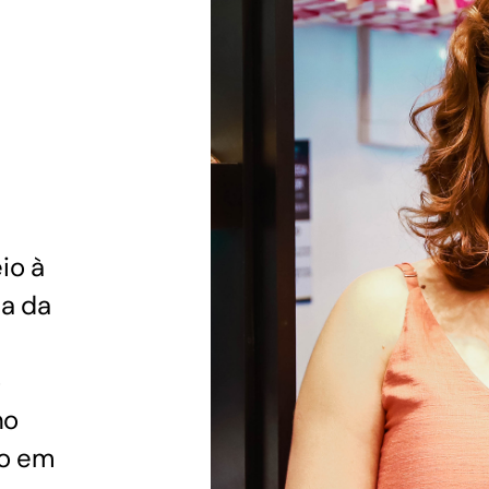
GoiásFomento Investimento
Para modernizar, ampliar, adquirir maquinários,
realizar obras, dentre outros serviços
io à
a da
o
no
mo em
Repasse