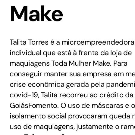
Make
GoiásFomento Giro
Para compra de matérias primas, insumos,
manutenção de estoques e despesas operacionais
Talita Torres é a microempreendedora
individual que está à frente da loja de
maquiagens Toda Mulher Make. Para
conseguir manter sua empresa em me
crise econômica gerada pela pandemi
covid-19, Talita recorreu ao crédito da
GoiásFomento. O uso de máscaras e 
isolamento social provocaram queda 
uso de maquiagens, justamente o ra
Turismo