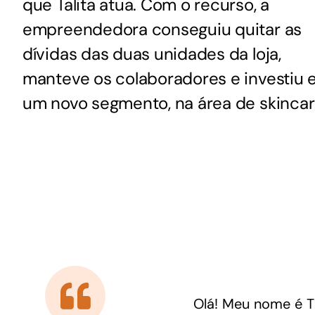
que Talita atua. Com o recurso, a
Para os negócios voltados aos serviços do setor de
empreendedora conseguiu quitar as
turismo
dívidas das duas unidades da loja,
manteve os colaboradores e investiu
um novo segmento, na área de skincar
Olá! Meu nome é T