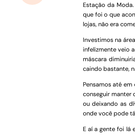
Estação da Moda.
que foi o que aco
lojas, não era com
Investimos na áre
infelizmente veio
máscara diminuiri
caindo bastante, n
Pensamos até em de
conseguir manter 
ou deixando as dí
onde você pode tá
E aí a gente foi l