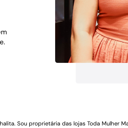
Financiamentos com recursos do BNDES, Fungetur,
Finep, FCO
 em
e.
halita. Sou proprietária das lojas Toda Mulher 