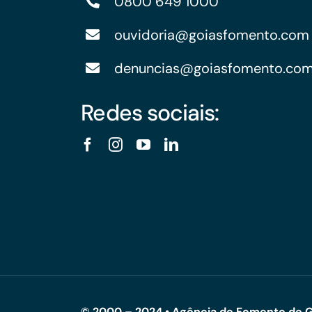
0800 649 1000
ouvidoria@goiasfomento.com
denuncias@goiasfomento.co
Redes sociais:
© 2000 – 2024 • Agência de Fomento de G