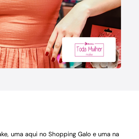
Conheça as demais linhas de crédito da
GoiásFomento
Make, uma aqui no Shopping Galo e uma na