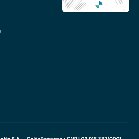
m
oiás S.A. – GoiásFomento • CNPJ 03.918.382/0001-