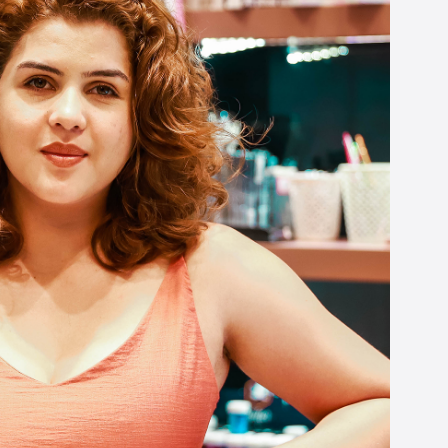
Microcrédito
Para MEI, microempresas e pessoas físicas
(feirantes e transportes)
Todas Linhas de Crédito