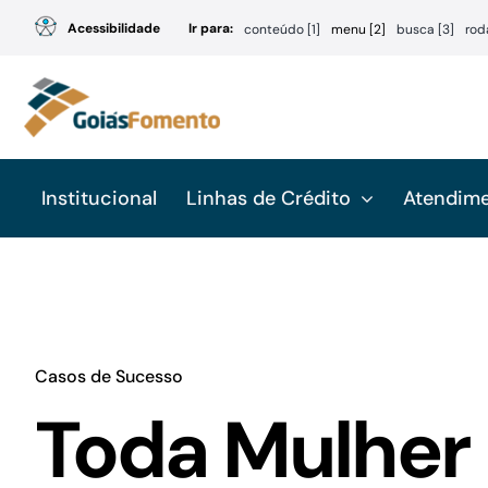
Ir
Acessibilidade
Ir para:
conteúdo [1]
menu [2]
busca [3]
rod
para
o
conteúdo
Institucional
Linhas de Crédito
Atendim
Casos de Sucesso
Toda Mulher