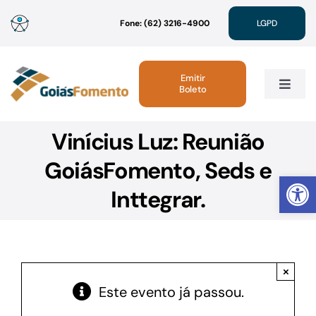
Ir
Fone: (62) 3216-4900
LGPD
para
o
conteúdo
Emitir
Boleto
Toggle
Navig
Vinícius Luz: Reunião
Institucional
GoiásFomento, Seds e
Abrir 
Linhas de Crédito
Inttegrar.
Atendimento
×
Sustentabilidade
Este evento já passou.