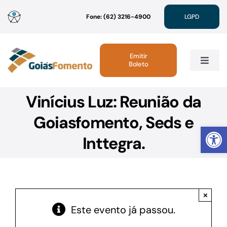
Ir
Fone: (62) 3216-4900
LGPD
para
o
conteúdo
Emitir
Boleto
Toggle
Navig
Vinícius Luz: Reunião da
Institucional
Goiasfomento, Seds e
Abrir 
Linhas de Crédito
Inttegra.
Atendimento
×
Sustentabilidade
Este evento já passou.