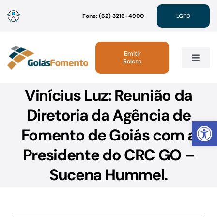
Ir
Fone: (62) 3216-4900
LGPD
para
o
conteúdo
Emitir
Boleto
Toggle
Navig
Vinícius Luz: Reunião da
Institucional
Diretoria da Agência de
Abrir 
Linhas de Crédito
Fomento de Goiás com a
Presidente do CRC GO –
Atendimento
Sucena Hummel.
Sustentabilidade