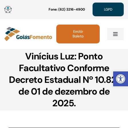
Ir
Fone: (62) 3216-4900
LGPD
para
o
conteúdo
Emitir
Boleto
Toggle
Navig
Vinícius Luz: Ponto
Institucional
Facultativo Conforme
Abrir 
Linhas de Crédito
Decreto Estadual Nº 10.821
de 01 de dezembro de
Atendimento
2025.
Sustentabilidade