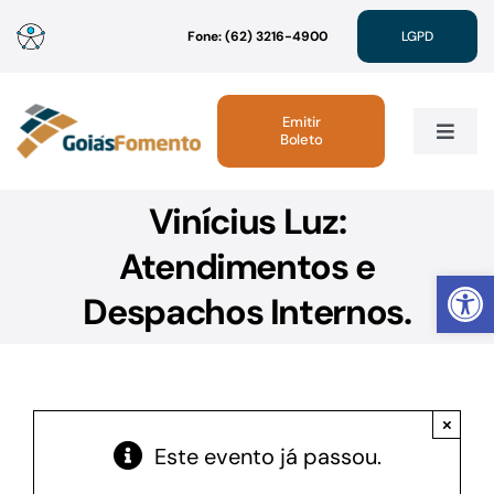
Ir
Fone: (62) 3216-4900
LGPD
para
o
conteúdo
Emitir
Boleto
Toggle
Navig
Vinícius Luz:
Institucional
Atendimentos e
Abrir 
Linhas de Crédito
Despachos Internos.
Atendimento
×
Sustentabilidade
Este evento já passou.