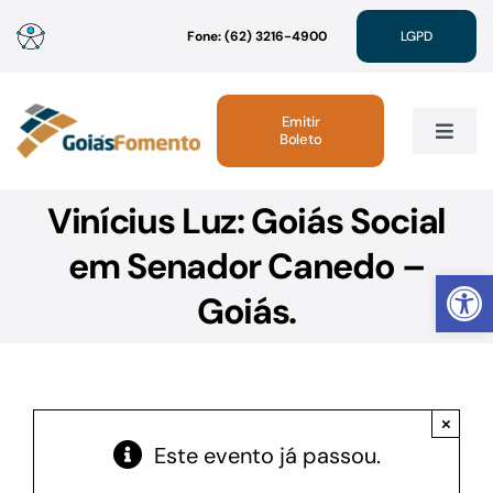
Ir
Fone: (62) 3216-4900
LGPD
para
o
conteúdo
Emitir
Boleto
Toggle
Navig
Vinícius Luz: Goiás Social
Institucional
em Senador Canedo –
Abrir 
Linhas de Crédito
Goiás.
Atendimento
×
Sustentabilidade
Este evento já passou.