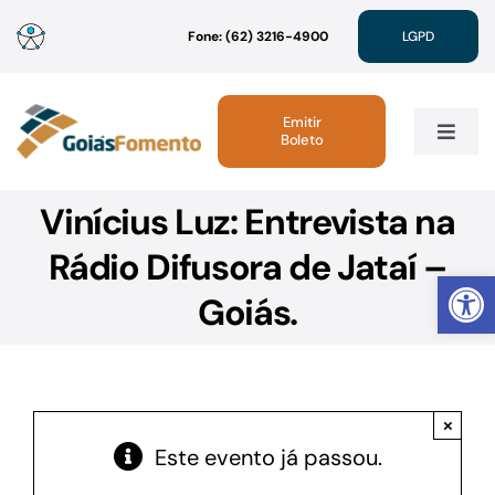
Ir
Fone: (62) 3216-4900
LGPD
para
o
conteúdo
Emitir
Boleto
Toggle
Navig
Vinícius Luz: Entrevista na
Institucional
Rádio Difusora de Jataí –
Abrir 
Linhas de Crédito
Goiás.
Atendimento
×
Sustentabilidade
Este evento já passou.