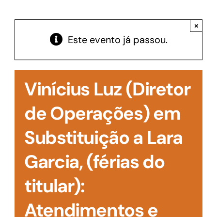
Acesso à Informação
×
Este evento já passou.
Vinícius Luz (Diretor
de Operações) em
Substituição a Lara
Garcia, (férias do
titular):
Atendimentos e