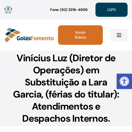
Ir
Fone: (62) 3216-4900
LGPD
para
o
conteúdo
Emitir
Boleto
Toggle
Navig
Vinícius Luz (Diretor de
Institucional
Operações) em
Abrir 
Linhas de Crédito
Substituição a Lara
Garcia, (férias do titular):
Atendimento
Atendimentos e
Sustentabilidade
Despachos Internos.