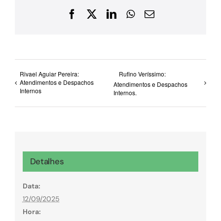
Facebook
X
LinkedIn
WhatsApp
E-
mail
Rivael Aguiar Pereira:
Rufino Veríssimo:
Atendimentos e Despachos
Atendimentos e Despachos
Internos
Internos.
Detalhes
Data:
12/09/2025
Hora: