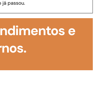
 já passou.
GoiásFomento Investimento
Para modernizar, ampliar, adquirir maquinários,
tendimentos e
realizar obras, dentre outros serviços
rnos.
Repasse