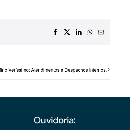
Financiamentos com recursos do BNDES, Fungetur,
Finep, FCO
Facebook
X
LinkedIn
WhatsApp
E-
mail
fino Veríssimo: Atendimentos e Despachos Internos.
Ouvidoria: