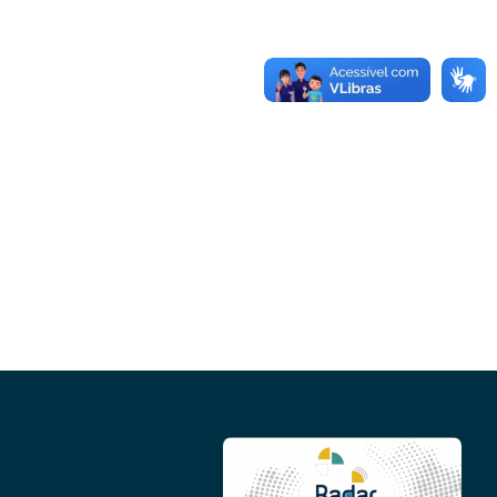
Conheça as demais linhas de crédito da
GoiásFomento