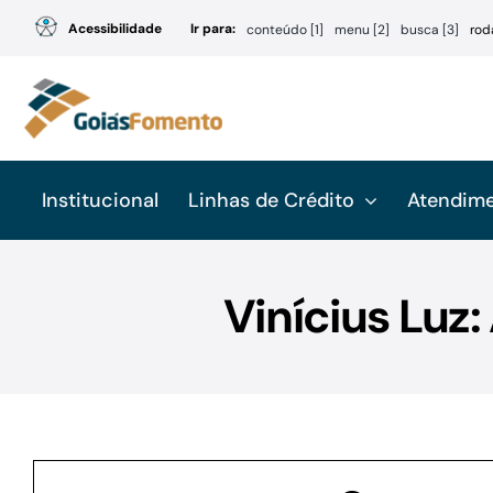
Ir
Acessibilidade
Ir para:
conteúdo [1]
menu [2]
busca [3]
rod
para
o
conteúdo
Institucional
Linhas de Crédito
Atendim
Vinícius Luz