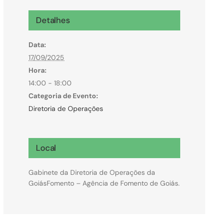
Microcrédito
Detalhes
Para MEI, microempresas e pessoas físicas
Data:
(feirantes e transportes)
17/09/2025
Hora:
14:00 - 18:00
Categoria de Evento:
Diretoria de Operações
Local
Gabinete da Diretoria de Operações da
GoiásFomento – Agência de Fomento de Goiás.
Todas Linhas de Crédito