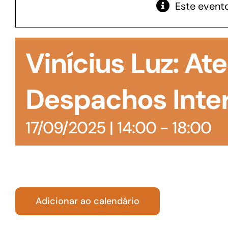
Este evento
GoiásFomento Giro
Para compra de matérias primas, insumos,
Vinícius Luz: A
manutenção de estoques e despesas operacionais
Despachos Inte
17/09/2025 | 14:00
-
18:00
Adicionar ao calendário
Turismo