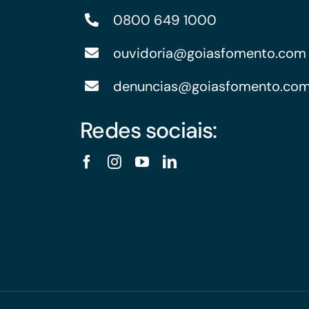
0800 649 1000
ouvidoria@goiasfomento.com
denuncias@goiasfomento.co
Redes sociais: