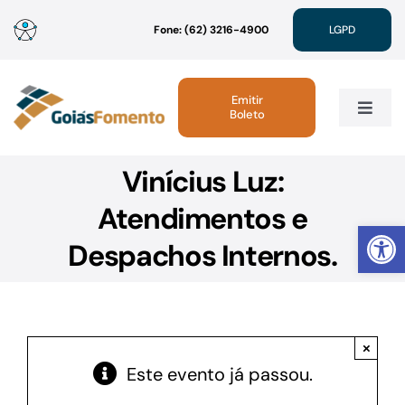
Ir
Fone: (62) 3216-4900
LGPD
para
o
conteúdo
Emitir
Boleto
Toggle
Navig
Vinícius Luz:
Institucional
Atendimentos e
Abrir 
Linhas de Crédito
Despachos Internos.
Atendimento
×
Sustentabilidade
Este evento já passou.