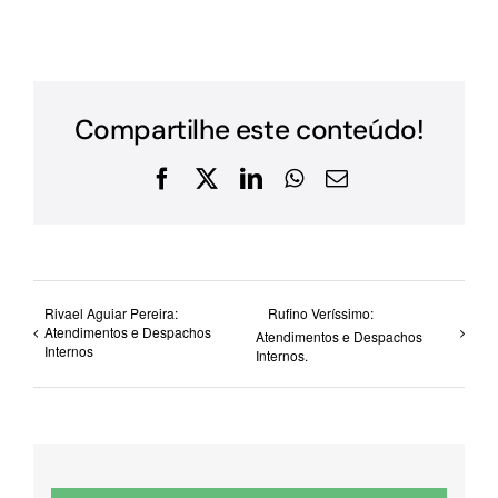
Compartilhe este conteúdo!
Facebook
X
LinkedIn
WhatsApp
E-
mail
Rivael Aguiar Pereira:
Rufino Veríssimo:
Atendimentos e Despachos
Atendimentos e Despachos
Internos
Internos.