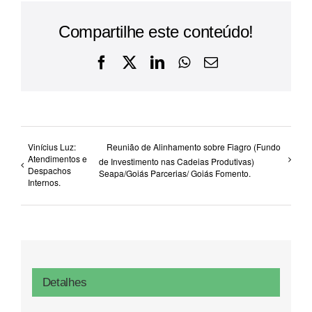
Compartilhe este conteúdo!
Facebook
X
LinkedIn
WhatsApp
E-
mail
Vinícius Luz:
Reunião de Alinhamento sobre Fiagro (Fundo
Atendimentos e
de Investimento nas Cadeias Produtivas)
Despachos
Seapa/Goiás Parcerias/ Goiás Fomento.
Internos.
Detalhes