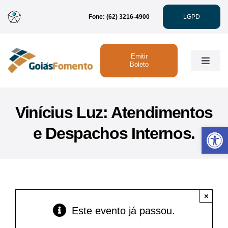
Ir
Fone: (62) 3216-4900
LGPD
para
o
conteúdo
Emitir
Toggle
Boleto
Naviga
Institucional
Vinícius Luz: Atendimentos
Abrir 
e Despachos Internos.
Linhas de Crédito
Atendimento
×
Sustentabilidade
Este evento já passou.