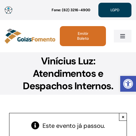
Ir
Fone: (62) 3216-4900
LGPD
para
o
conteúdo
Emitir
Boleto
Toggle
Navig
Vinícius Luz:
Institucional
Atendimentos e
Abrir 
Linhas de Crédito
Despachos Internos.
Atendimento
×
Sustentabilidade
Este evento já passou.