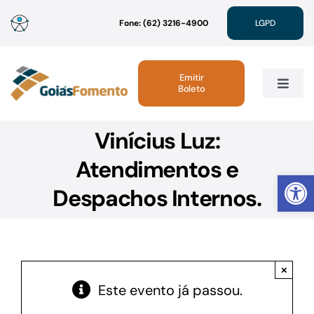
Ir
Fone: (62) 3216-4900
LGPD
para
o
conteúdo
Emitir
Boleto
Toggle
Navig
Vinícius Luz:
Institucional
Atendimentos e
Abrir 
Linhas de Crédito
Despachos Internos.
Atendimento
×
Sustentabilidade
Este evento já passou.