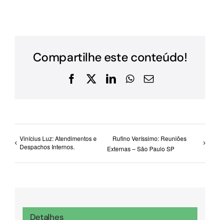
Compartilhe este conteúdo!
Facebook
X
LinkedIn
WhatsApp
E-
mail
Vinícius Luz: Atendimentos e
Rufino Veríssimo: Reuniões
Despachos Internos.
Externas – São Paulo SP
Detalhes