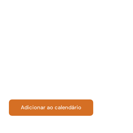
Paraíso I e II,
Mauro Bento,
Colmeia Park e
Estrela Dalva)
Adicionar ao calendário