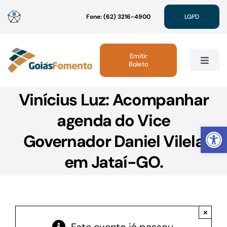
Ir
Fone: (62) 3216-4900
LGPD
para
o
conteúdo
Emitir
Boleto
Toggle
Navig
Vinícius Luz: Acompanhar
Institucional
agenda do Vice
Abrir 
Linhas de Crédito
Governador Daniel Vilela
em Jataí-GO.
Atendimento
Sustentabilidade
×