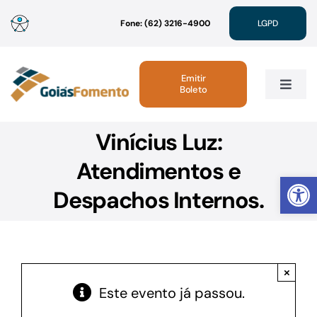
Ir
Fone: (62) 3216-4900
LGPD
para
o
conteúdo
Emitir
Boleto
Toggle
Navig
Vinícius Luz:
Institucional
Atendimentos e
Abrir 
Linhas de Crédito
Despachos Internos.
Atendimento
×
Sustentabilidade
Este evento já passou.