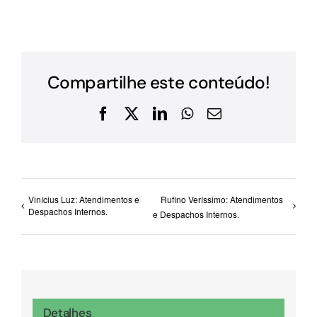
Compartilhe este conteúdo!
Facebook
X
LinkedIn
WhatsApp
E-
mail
Vinícius Luz: Atendimentos e
Rufino Veríssimo: Atendimentos
Despachos Internos.
e Despachos Internos.
Detalhes