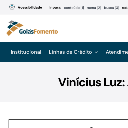
Ir
Acessibilidade
Ir para:
conteúdo [1]
menu [2]
busca [3]
rod
para
o
conteúdo
Institucional
Linhas de Crédito
Atendim
Vinícius Luz