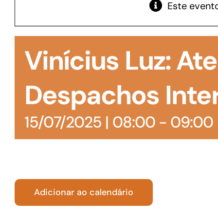
Este evento
GoiásFomento Giro
Para compra de matérias primas, insumos,
Vinícius Luz: A
manutenção de estoques e despesas operacionais
Despachos Inte
15/07/2025 | 08:00
-
09:00
Adicionar ao calendário
Turismo