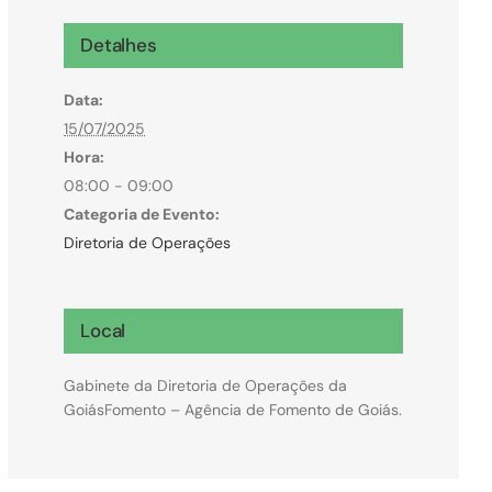
Microcrédito
Detalhes
Para MEI, microempresas e pessoas físicas
Data:
(feirantes e transportes)
15/07/2025
Hora:
08:00 - 09:00
Categoria de Evento:
Diretoria de Operações
Local
Gabinete da Diretoria de Operações da
GoiásFomento – Agência de Fomento de Goiás.
Todas Linhas de Crédito