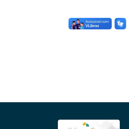
Conheça as demais linhas de crédito da
GoiásFomento