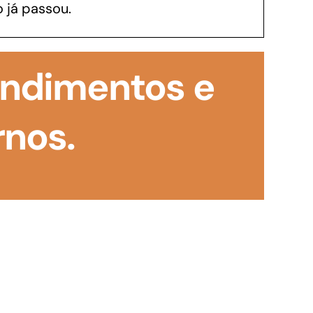
 já passou.
GoiásFomento Investimento
Para modernizar, ampliar, adquirir maquinários,
tendimentos e
realizar obras, dentre outros serviços
rnos.
Repasse