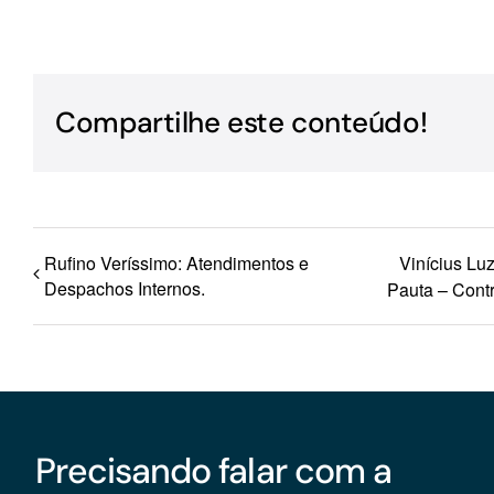
Para os negócios voltados aos serviços do setor de
turismo
Compartilhe este conteúdo!
Rufino Veríssimo: Atendimentos e
Vinícius Lu
Despachos Internos.
Pauta – Contr
Precisando falar com a