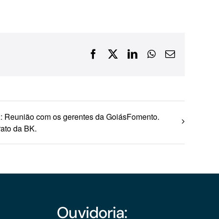
Financiamentos com recursos do BNDES, Fungetur,
Finep, FCO
Facebook
X
LinkedIn
WhatsApp
E-
mail
z: Reunião com os gerentes da GoiásFomento.
ato da BK.
Ouvidoria: