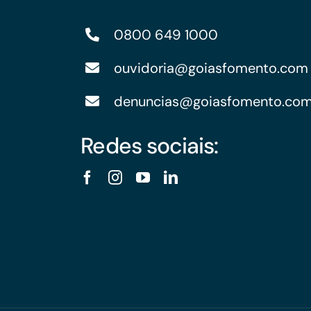
0800 649 1000
ouvidoria@goiasfomento.com
denuncias@goiasfomento.co
Redes sociais: