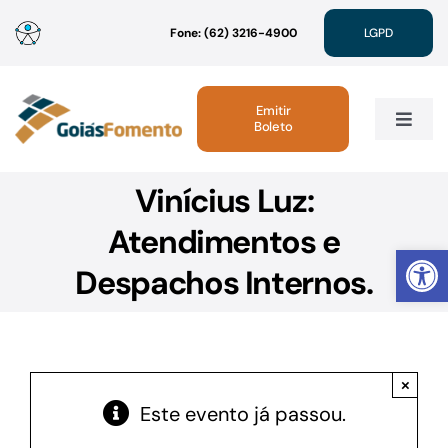
Ir
Fone: (62) 3216-4900
LGPD
para
o
conteúdo
Emitir
Boleto
Toggle
Navig
Vinícius Luz:
Institucional
Atendimentos e
Abrir 
Linhas de Crédito
Despachos Internos.
Atendimento
×
Sustentabilidade
Este evento já passou.