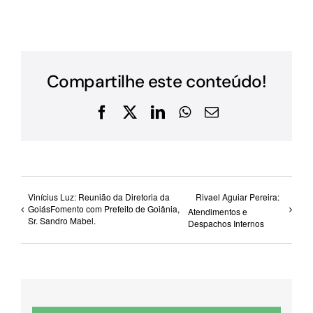
Compartilhe este conteúdo!
Facebook
X
LinkedIn
WhatsApp
E-
mail
Vinícius Luz: Reunião da Diretoria da
Rivael Aguiar Pereira:
GoiásFomento com Prefeito de Goiânia,
Atendimentos e
Sr. Sandro Mabel.
Despachos Internos