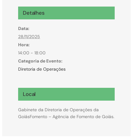
Microcrédito
Detalhes
Para MEI, microempresas e pessoas físicas
Data:
(feirantes e transportes)
28/11/2025
Hora:
14:00 - 18:00
Categoria de Evento:
Diretoria de Operações
Local
Gabinete da Diretoria de Operações da
GoiásFomento – Agência de Fomento de Goiás.
Todas Linhas de Crédito