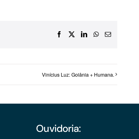
Financiamentos com recursos do BNDES, Fungetur,
Finep, FCO
Facebook
X
LinkedIn
WhatsApp
E-
mail
Vinícius Luz: Goiânia + Humana.
Ouvidoria: