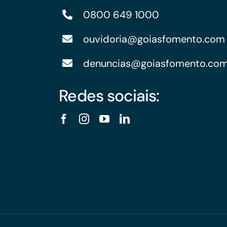
0800 649 1000
ouvidoria@goiasfomento.com
denuncias@goiasfomento.co
Redes sociais: