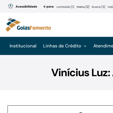
Ir
Acessibilidade
Ir para:
conteúdo [1]
menu [2]
busca [3]
rod
para
o
conteúdo
Institucional
Linhas de Crédito
Atendim
Vinícius Luz