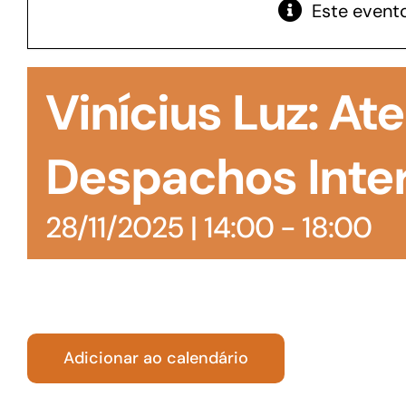
Este evento
GoiásFomento Giro
Para compra de matérias primas, insumos,
Vinícius Luz: A
manutenção de estoques e despesas operacionais
Despachos Inte
28/11/2025 | 14:00
-
18:00
Adicionar ao calendário
Turismo