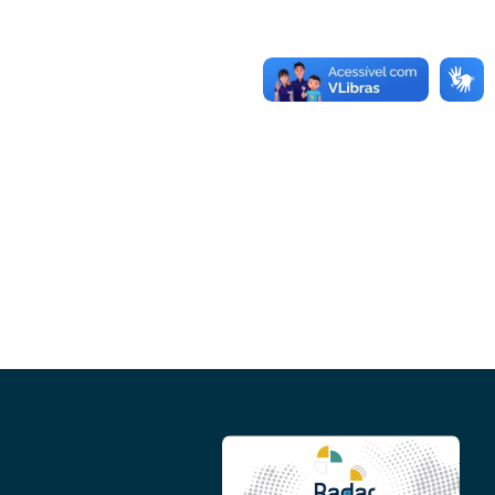
Conheça as demais linhas de crédito da
GoiásFomento