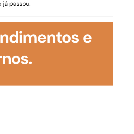
 já passou.
GoiásFomento Investimento
Para modernizar, ampliar, adquirir maquinários,
tendimentos e
realizar obras, dentre outros serviços
rnos.
Repasse